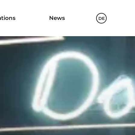
ations
News